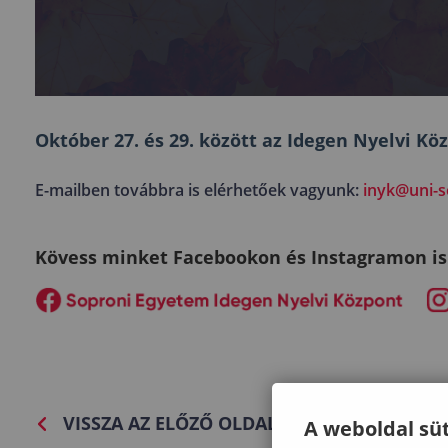
Október 27. és 29. között
az Idegen Nyelvi Kö
E-mailben továbbra is elérhetőek vagyunk:
inyk@uni-s
Kövess minket Facebookon és Instagramon is
VISSZA AZ ELŐZŐ OLDALRA
A weboldal süt