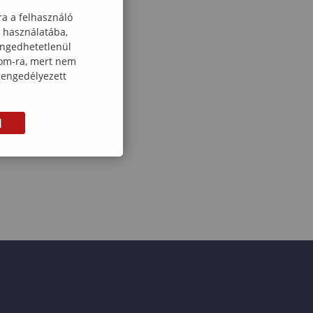
ra a felhasználó
k használatába,
engedhetetlenül
com-ra, mert nem
 engedélyezett
M