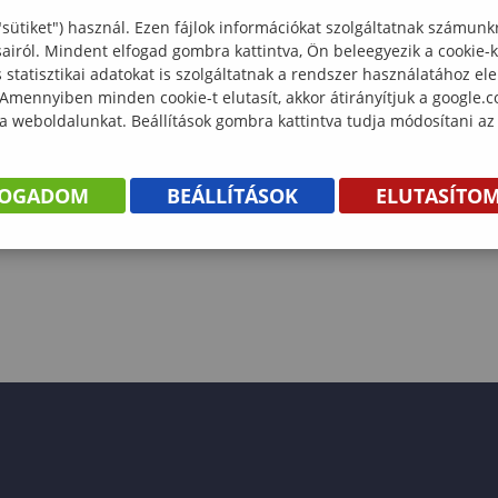
"sütiket") használ. Ezen fájlok információkat szolgáltatnak számunk
sairól. Mindent elfogad gombra kattintva, Ön beleegyezik a cookie-
statisztikai adatokat is szolgáltatnak a rendszer használatához el
 Amennyiben minden cookie-t elutasít, akkor átirányítjuk a google.
 a weboldalunkat. Beállítások gombra kattintva tudja módosítani az
FOGADOM
BEÁLLÍTÁSOK
ELUTASÍTO