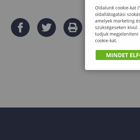
Oldalunk cookie-kat (
oldallátogatási szoká
amelyek marketing és 
szükségeseken kívül.
tudjuk megjeleníteni
cookie-kat.
MINDET EL