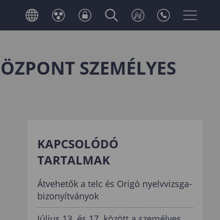
 KÖZPONT SZEMÉLYES
KAPCSOLÓDÓ
TARTALMAK
Átvehetők a telc és Origó nyelvvizsga-
bizonyítványok
Július 13. és 17. között a személyes