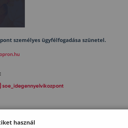
zpont személyes ügyfélfogadása szünetel.
opron.hu
:
iket használ