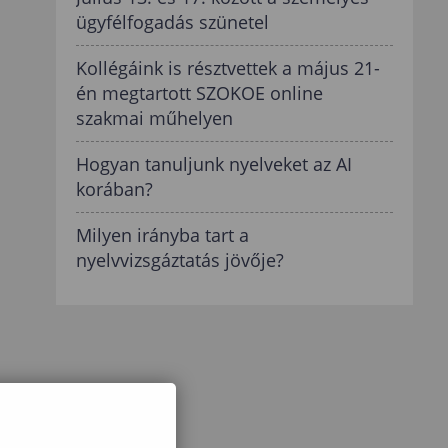
ügyfélfogadás szünetel
Kollégáink is résztvettek a május 21-
én megtartott SZOKOE online
szakmai műhelyen
Hogyan tanuljunk nyelveket az AI
korában?
Milyen irányba tart a
nyelvvizsgáztatás jövője?